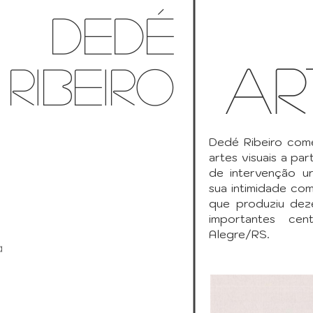
Dedé
ar
Ribeiro
Dedé Ribeiro com
artes visuais a pa
de intervenção u
sua intimidade com
que produziu deze
importantes cen
Alegre/RS.
a