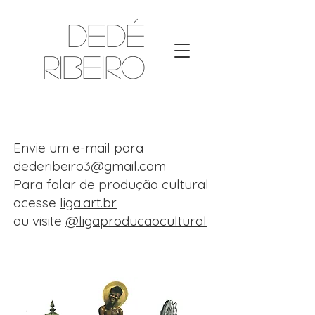
Dedé
Ribeiro
Envie um e-mail para
dederibeiro3@gmail.com
Para falar de produção cultural
acesse
liga.art.br
ou visite
@ligaproducaocultural